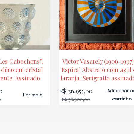
“Les Cabochons”.
Victor Vasarely (1906-1997)
 déco em cristal
Espiral Abstrato com azul 
ente. Assinado
laranja. Serigrafia assinad
0
R$
36.955,00
Adicionar a
Ler mais
0
R$
38.900,00
carrinho