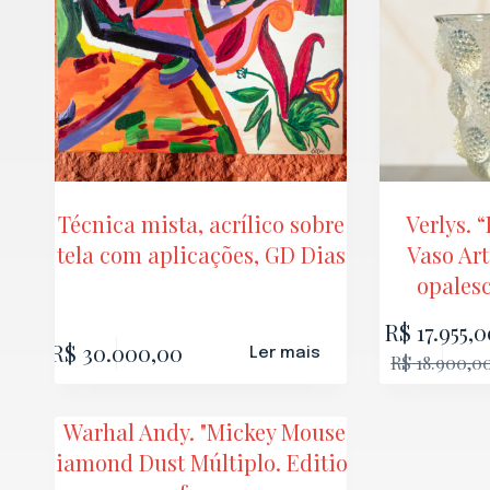
Técnica mista, acrílico sobre
Verlys. 
tela com aplicações, GD Dias
Vaso Art
opalesc
R$
17.955,0
R$
30.000,00
Ler mais
R$
18.900,0