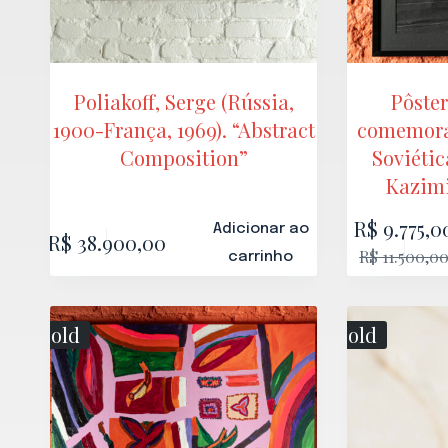
Poliakoff, Serge (Rússia,
Pôster
1900-França, 1969). “Abstract
comemorat
Composition”
Soviétic
Kazimi
R$
9.775,0
Adicionar ao
R$
38.900,00
R$
11.500,0
carrinho
Sold
Sold