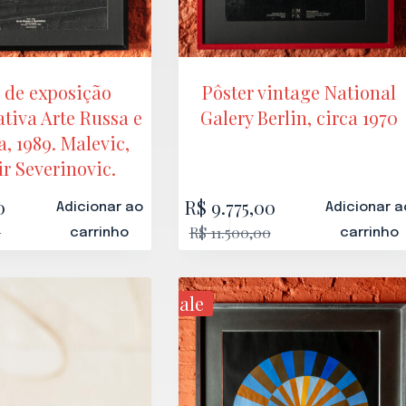
 de exposição
Pôster vintage National
iva Arte Russa e
Galery Berlin, circa 1970
a, 1989. Malevic,
r Severinovic.
0
R$
9.775,00
Adicionar ao
Adicionar a
0
R$
11.500,00
carrinho
carrinho
Sale