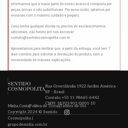
Informamos que a maior parte do nosso acervo é composta por
peças únicas e não substituíveis. Por essa razão, optamos por
enviá-las com o máximo cuidado e preparo.
Caso tenha qualquer dúvida ou precise de esclarecimentos
adicionais, não hesite em nos escrever:
contato@sentidocosmopolita.com.br
.
Aproveitamos para lembrar que, a partir da entrega, você tem 7
dias corridos para solicitar a devolução do produto, sem a
necessidade de maiores explicações.
Rua Groenlândia 1922 Jardim América -
SP - Brasil
Contato +55 11 98665-6442
CNPJ: 18.923.901/0001-10
Minha Conta
Política de Trocas
Termos de Uso
Copyright 2024 © Sentido
Cosmopolita |
grupodemidia.com.br