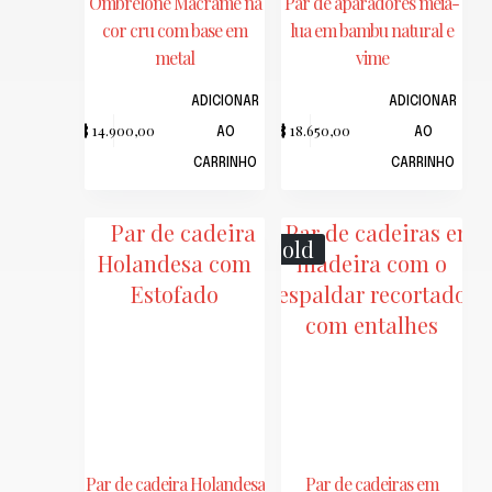
Ombrelone Macramê na
Par de aparadores meia-
cor cru com base em
lua em bambu natural e
metal
vime
ADICIONAR
ADICIONAR
R$
14.900,00
R$
18.650,00
AO
AO
CARRINHO
CARRINHO
Sold
Par de cadeira Holandesa
Par de cadeiras em