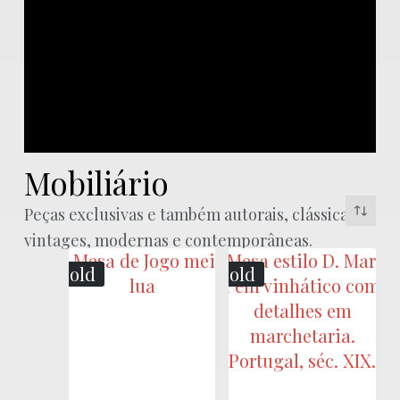
Mobiliário
Mobili
ário
Peças exclusivas e também autorais, clássicas,
vintages, modernas e contemporâneas.
Sold
Sold