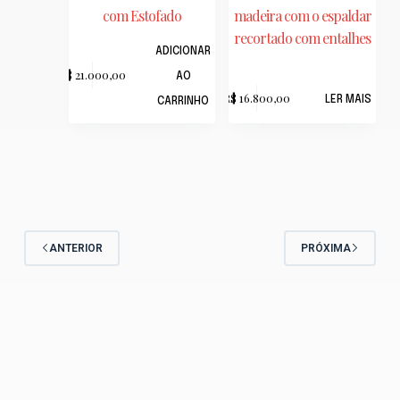
com Estofado
madeira com o espaldar
recortado com entalhes
ADICIONAR
R$
21.000,00
AO
R$
16.800,00
LER MAIS
CARRINHO
ANTERIOR
PRÓXIMA