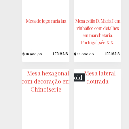
Mesa de Jogo meia lua
Mesa estilo D. Maria I em
vinhático com detalhes
em marchetaria.
Portugal, séc. XIX.
R$
18.900,00
R$
28.000,00
LER MAIS
LER MAIS
Sold