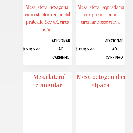
Mesa lateral hexagonal
Mesa lateral laqueada na
com estrutura em metal
cor preta. Tampo
prateado. Sec XX, circa
circular e base curva.
1960.
ADICIONAR
ADICIONAR
R$
9.850,00
R$
12.850,00
AO
AO
CARRINHO
CARRINHO