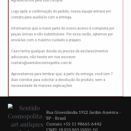
Agradecemos pela sua compra!
Logo após a confirmação do pedido, nossa equipe entrará em
contato para auxiliá-lo com a entrega.
Informamos que a maior parte do nosso acervo é composta por
peças únicas e não substituíveis. Por essa razão, optamos por
enviá-las com o máximo cuidado e preparo.
Caso tenha qualquer dúvida ou precise de esclarecimentos
adicionais, não hesite em nos escrever:
contato@sentidocosmopolita.com.br
.
Aproveitamos para lembrar que, a partir da entrega, você tem 7
dias corridos para solicitar a devolução do produto, sem a
necessidade de maiores explicações.
Rua Groenlândia 1922 Jardim América -
SP - Brasil
Contato +55 11 98665-6442
CNPJ: 18.923.901/0001-10