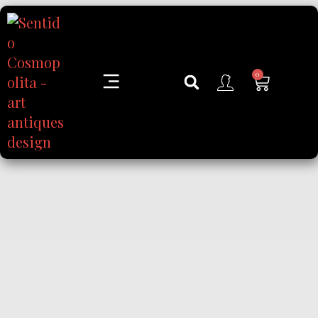
0
Toda a Loja
Sobre Nós