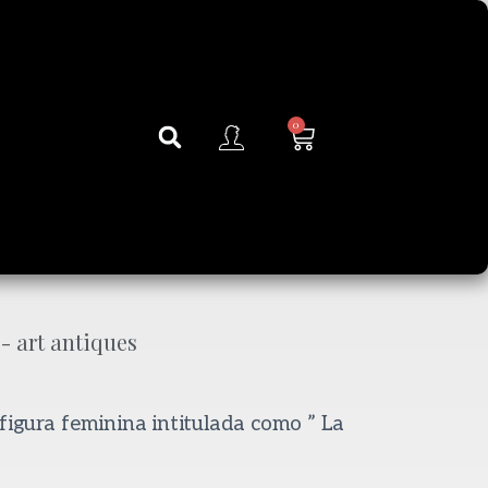
0
igura feminina intitulada como ” La