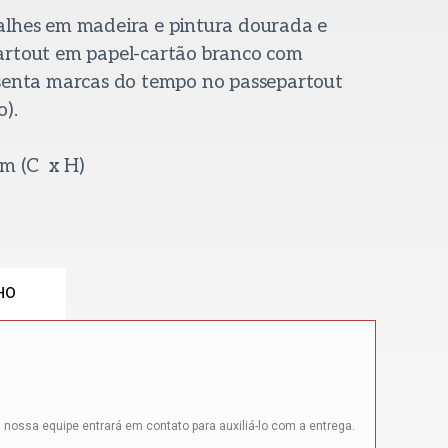
alhes em madeira e pintura dourada e
artout em papel-cartão branco com
esenta marcas do tempo no passepartout
).
cm (C x H)
HO
 nossa equipe entrará em contato para auxiliá-lo com a entrega.