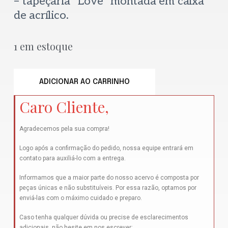
– tapeçaria “Love” montada em caixa
de acrílico.
1 em estoque
ADICIONAR AO CARRINHO
Caro Cliente,
Agradecemos pela sua compra!
Logo após a confirmação do pedido, nossa equipe entrará em
contato para auxiliá-lo com a entrega.
Informamos que a maior parte do nosso acervo é composta por
peças únicas e não substituíveis. Por essa razão, optamos por
enviá-las com o máximo cuidado e preparo.
Caso tenha qualquer dúvida ou precise de esclarecimentos
adicionais, não hesite em nos escrever: