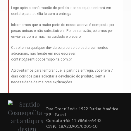
Logo após a confirmação do pedido, nossa equipe entrará em
contato para auxiliá-lo com a entrega.
Informamos que a maior parte do nosso acervo é composta por
peças únicas e não substituíveis. Por essa razão, optamos por
enviá-las com o máximo cuidado e preparo.
Caso tenha qualquer dúvida ou precise de esclarecimentos
adicionais, não hesite em nos escrever:
contato@sentidocosmopolita.com.br
.
Aproveitamos para lembrar que, a partir da entrega, você tem 7
dias corridos para solicitar a devolução do produto, sem a
necessidade de maiores explicações.
Rua Groenlândia 1922 Jardim América -
SP - Brasil
Contato +55 11 98665-6442
CNPJ: 18.923.901/0001-10