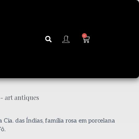
0
 Cia. das Índias, família rosa em porcelana
ô.