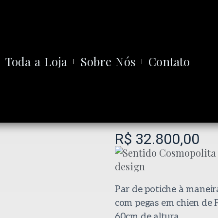
Toda a Loja
Sobre Nós
Contato
R$
32.800,00
Par de potiche à maneira
com pegas em chien de F
60cm de altura