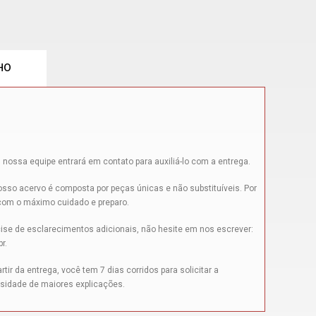
HO
 nossa equipe entrará em contato para auxiliá-lo com a entrega.
sso acervo é composta por peças únicas e não substituíveis. Por
 com o máximo cuidado e preparo.
ise de esclarecimentos adicionais, não hesite em nos escrever:
br
.
tir da entrega, você tem 7 dias corridos para solicitar a
sidade de maiores explicações.