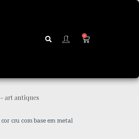
0
cor cru com base em metal