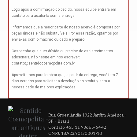
Logo após a confirmação do pedido, nossa equipe entrará em
contato para auxiliá-lo com a entrega.
Informamos que a maior parte do nosso acervo é composta por
peças únicas e não substituíveis. Por essa razão, optamos por
enviá-las com o máximo cuidado e preparo.
Caso tenha qualquer dúvida ou precise de esclarecimentos
adicionais, não hesite em nos escrever:
contato@sentidocosmopolita.com.br
.
Aproveitamos para lembrar que, a partir da entrega, você tem 7
dias corridos para solicitar a devolução do produto, sem a
necessidade de maiores explicações.
Rua Groenlândia 1922 Jardim América -
SP - Brasil
Contato +55 11 98665-6442
CNPJ: 18.923.901/0001-10