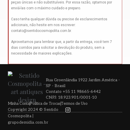
peças únicas e não substituíveis. Por essa razão, optamos por
enviá-las com o máximo cuidado e preparo.
Caso tenha qualquer dúvida ou precise de esclarecimentos
adicionais, não hesite em nos escrever:
contato@sentidocosmopolita.com.br
.
Aproveitamos para lembrar que, a partir da entrega, você tem 7
dias corridos para solicitar a devolução do produto, sem a
necessidade de maiores explicações.
Rua Groenlândia 1922 Jardim América -
SP - Brasil
Contato +55 11 98665-6442
CNPJ: 18.923.901/0001-10
Minha Conta
Política de Trocas
Termos de Uso
Copyright 2024 © Sentido
Cosmopolita |
grupodemidia.com.br