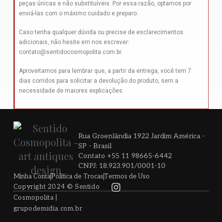
peças únicas e não substituíveis. Por essa razão, optamos por
enviá-las com o máximo cuidado e preparo.
Caso tenha qualquer dúvida ou precise de esclarecimentos
adicionais, não hesite em nos escrever:
contato@sentidocosmopolita.com.br
.
Aproveitamos para lembrar que, a partir da entrega, você tem 7
dias corridos para solicitar a devolução do produto, sem a
necessidade de maiores explicações.
Rua Groenlândia 1922 Jardim América -
SP - Brasil
Contato +55 11 98665-6442
CNPJ: 18.923.901/0001-10
Minha Conta
Política de Trocas
Termos de Uso
Copyright 2024 © Sentido
Cosmopolita |
grupodemidia.com.br