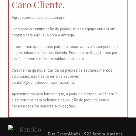
Caro Cliente,
Agradecemos pela sua compra!
Logo após a confirmação do pedido, nossa equipe entrará em
contato para auxiliá-lo com a entrega.
Informamos que a maior parte do nosso acervo é composta por
peças únicas e não substituíveis. Por essa razão, optamos por
enviá-las com o máximo cuidado e preparo.
Caso tenha qualquer dúvida ou precise de esclarecimentos
adicionais, não hesite em nos escrever:
contato@sentidocosmopolita.com.br
.
Aproveitamos para lembrar que, a partir da entrega, você tem 7
dias corridos para solicitar a devolução do produto, sem a
necessidade de maiores explicações.
Rua Groenlândia 1922 Jardim América -