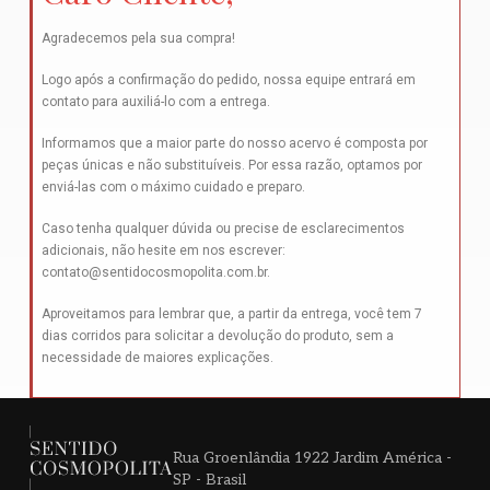
Agradecemos pela sua compra!
Logo após a confirmação do pedido, nossa equipe entrará em
contato para auxiliá-lo com a entrega.
Informamos que a maior parte do nosso acervo é composta por
peças únicas e não substituíveis. Por essa razão, optamos por
enviá-las com o máximo cuidado e preparo.
Caso tenha qualquer dúvida ou precise de esclarecimentos
adicionais, não hesite em nos escrever:
contato@sentidocosmopolita.com.br
.
Aproveitamos para lembrar que, a partir da entrega, você tem 7
dias corridos para solicitar a devolução do produto, sem a
necessidade de maiores explicações.
Rua Groenlândia 1922 Jardim América -
SP - Brasil