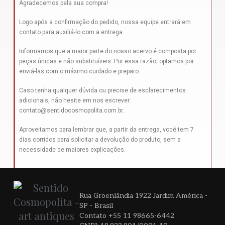
Agradecemos pela sua compra!
Logo após a confirmação do pedido, nossa equipe entrará em
contato para auxiliá-lo com a entrega.
Informamos que a maior parte do nosso acervo é composta por
peças únicas e não substituíveis. Por essa razão, optamos por
enviá-las com o máximo cuidado e preparo.
Caso tenha qualquer dúvida ou precise de esclarecimentos
adicionais, não hesite em nos escrever:
contato@sentidocosmopolita.com.br
.
Aproveitamos para lembrar que, a partir da entrega, você tem 7
dias corridos para solicitar a devolução do produto, sem a
necessidade de maiores explicações.
Rua Groenlândia 1922 Jardim América -
SP - Brasil
Contato +55 11 98665-6442