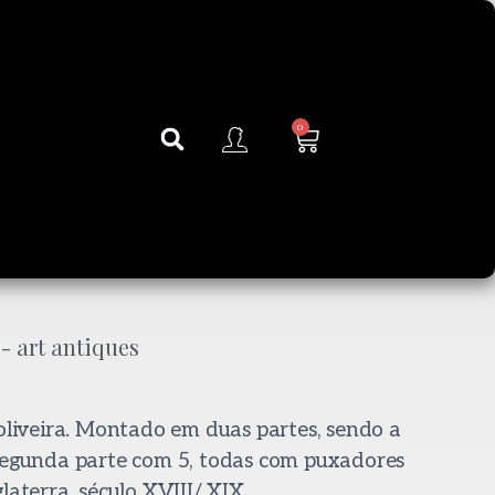
0
 oliveira. Montado em duas partes, sendo a
segunda parte com 5, todas com puxadores
laterra, século XVIII/ XIX.