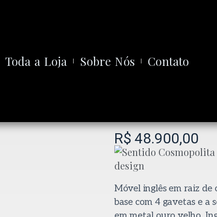
Toda a Loja
Sobre Nós
Contato
R$
48.900,00
Móvel inglês em raiz de
base com 4 gavetas e a 
em metal ouro velho. Ing