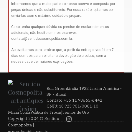
Informamos que a maior parte do nosso acervo é composta por
peças únicas e não substituíveis. Por essa razão, optamos por
enviá-las com o máximo cuidado e preparo.
Caso tenha qualquer dúvida ou precise de esclarecimentos
adicionais, não hesite em nos escrever:
contato@sentidocosmopolita.com.br
.
Aproveitamos para lembrar que, a partir da entrega, você tem 7
dias corridos para solicitar a devolução do produto, sem a
necessidade de maiores explicações.
Rua Groenlândia 1922 Jardim América -
SP - Brasil
Contato +55 11 98665-6442
CNPJ: 18.923.901/0001-10
Minha Conta
Política de Trocas
Termos de Uso
Copyright 2024 © Sentido
Cosmopolita |
grupodemidia.com.br