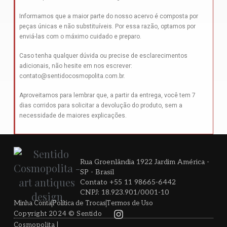
Informamos que a maior parte do nosso acervo é composta por
peças únicas e não substituíveis. Por essa razão, optamos por
enviá-las com o máximo cuidado e preparo.
Caso tenha qualquer dúvida ou precise de esclarecimentos
adicionais, não hesite em nos escrever:
contato@sentidocosmopolita.com.br
.
Aproveitamos para lembrar que, a partir da entrega, você tem 7
dias corridos para solicitar a devolução do produto, sem a
necessidade de maiores explicações.
Rua Groenlândia 1922 Jardim América -
SP - Brasil
Contato +55 11 98665-6442
CNPJ: 18.923.901/0001-10
Minha Conta
Política de Trocas
Termos de Uso
Copyright 2024 © Sentido
Cosmopolita |