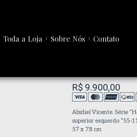
Toda a Loja
Sobre Nós
Contato
R$
9.900,00
Abidiel Vicente. Série “
superior esquerdo “55-1
57 x 78 cm